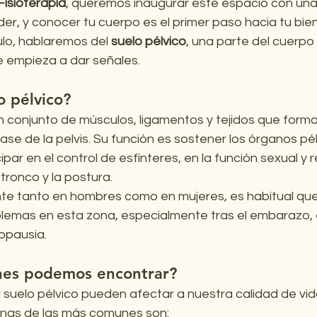
Fisioterapia
, queremos inaugurar este espacio con una i
r, y conocer tu cuerpo es el primer paso hacia tu bien
ulo, hablaremos del 
suelo pélvico
, una parte del cuerp
 empieza a dar señales.
o pélvico?
n conjunto de músculos, ligamentos y tejidos que form
se de la pelvis. Su función es sostener los órganos pélv
cipar en el control de esfínteres, en la función sexual y 
 tronco y la postura.
e tanto en hombres como en mujeres, es habitual que 
emas en esta zona, especialmente tras el embarazo, e
opausia. 
nes podemos encontrar?
 suelo pélvico pueden afectar a nuestra calidad de vid
nas de las más comunes son: