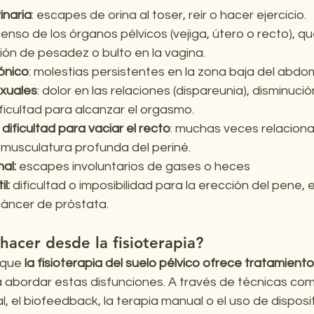
inaria
: escapes de orina al toser, reír o hacer ejercicio.
censo de los órganos pélvicos (vejiga, útero o recto), q
ón de pesadez o bulto en la vagina.
rónico
: molestias persistentes en la zona baja del abdom
exuales
: dolor en las relaciones (dispareunia), disminució
ificultad para alcanzar el orgasmo.
dificultad para vaciar el recto
: muchas veces relacion
a musculatura profunda del periné.
al: 
escapes involuntarios de gases o heces
l:
 dificultad o imposibilidad para la erección del pene,
 cáncer de próstata.
acer desde la fisioterapia?
 que 
la fisioterapia del suelo pélvico ofrece tratamiento
a abordar estas disfunciones. A través de técnicas com
, el biofeedback, la terapia manual o el uso de disposi