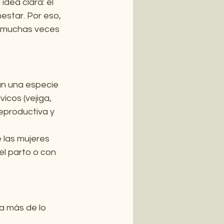
dea clara: el 
estar. Por eso, 
o muchas veces 
an una especie 
icos (vejiga, 
reproductiva y 
las mujeres 
l parto o con 
a más de lo 