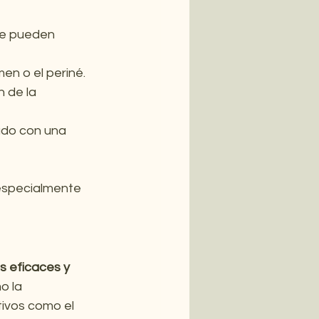
ue pueden 
en o el periné.
n de la 
ado con una 
 especialmente 
s eficaces y 
o la 
tivos como el 