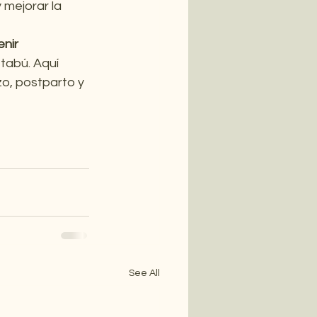
 mejorar la 
nir 
tabú. Aquí 
zo, postparto y 
See All