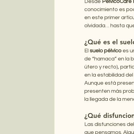
Desde 
PelvicoCare 
conocimiento es pode
en este primer artíc
olvidada… hasta que
¿Qué es el suel
El 
suelo pélvico
 es u
de “hamaca” en la ba
útero y recto), parti
en la estabilidad del
Aunque está present
presenten más probl
la llegada de la men
¿Qué disfuncio
Las disfunciones del
que pensamos. Algu