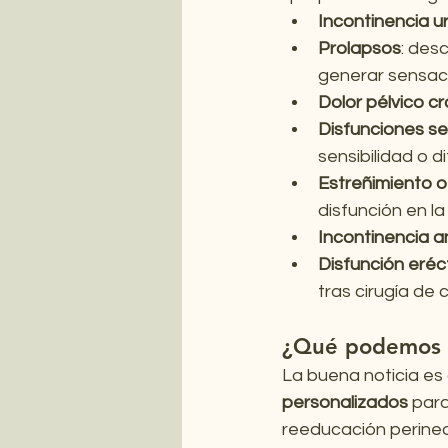
Incontinencia ur
Prolapsos
: des
generar sensaci
Dolor pélvico c
Disfunciones s
sensibilidad o d
Estreñimiento o 
disfunción en l
Incontinencia an
Disfunción erécti
tras cirugía de
¿Qué podemos h
La buena noticia es
personalizados
 par
reeducación perineal