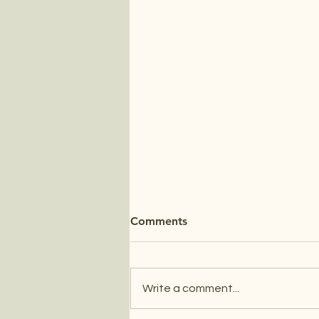
La importancia de la
Comments
fisioterapia de suelo pélvico
tras una cirugía de
Las hemorroides son venas que
hemorroides
se dilatan o inflaman a nivel del
Write a comment...
canal anal y que dependiendo
de la gravedad de las mismas