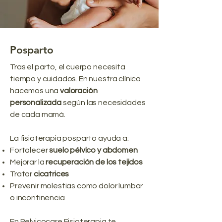
Posparto
Tras el parto, el cuerpo necesita
tiempo y cuidados. En nuestra clínica
hacemos una
valoración
personalizada
según las necesidades
de cada mamá.
La fisioterapia posparto ayuda a:
Fortalecer
suelo pélvico y abdomen
Mejorar la
recuperación de los tejidos
Tratar
cicatrices
Prevenir molestias como dolor lumbar
o incontinencia
En Pelvicocare Fisioterapia te